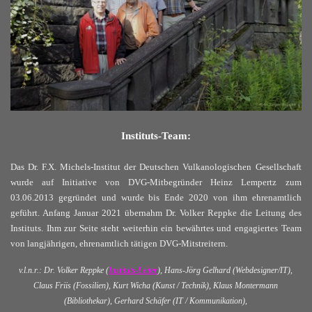
Instituts-Team:
Das Dr. F.X. Michels-Institut der Deutschen Vulkanologischen Gesellschaft
wurde auf Initiative von DVG-Mitbegründer Heinz Lempertz zum
03.06.2013 gegründet und wurde bis Ende 2020 von ihm ehrenamtlich
geführt. Anfang Januar 2021 übernahm Dr. Volker Reppke die Leitung des
Instituts. Ihm zur Seite steht weiterhin ein bewährtes und engagiertes Team
von langjährigen, ehrenamtlich tätigen DVG-Mitstreitern.
v.l.n.r.: Dr. Volker Reppke (
Instituts-Leiter
),
Hans-Jörg Gelhard (Webdesigner/IT),
Claus Friis (Fossilien),
Kurt Wicha (Kunst / Technik),
Klaus Montermann
(Bibliothekar), Gerhard Schäfer (IT / Kommunikation),