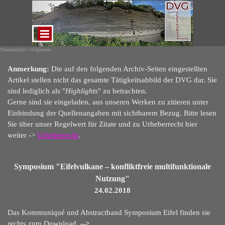
Direkt zum Seiteninhalt
Menü überspringen
Vereinsarchiv > Allgemein
Anmerkung:
Die auf den folgenden Archiv-Seiten eingestellten
Artikel stellen nicht das gesamte Tätigkeitsabbild der DVG dar. Sie
sind lediglich als "
Highlights
" zu betrachten.
Gerne sind sie eingeladen, aus unseren Werken zu zitieren unter
Einbindung der Quellenangaben mit sichtbarem Bezug. Bitte lesen
Sie über unser Regelwert für Zitate und zu Urheberrecht hier
weiter ->
Urheberrecht
.
Symposium "Eifelvulkane – konfliktfreie multifunktionale
Nutzung"
24.02.2018
Das Kommuniqué und Abstractband Symposium Eifel finden sie
rechts zum Download.
-->